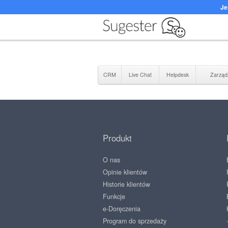
Je
CRM
Live Chat
Helpdesk
Zarząd
Produkt
O nas
Opinie klientów
Historie klientów
Funkcje
e-Doręczenia
Program do sprzedaży