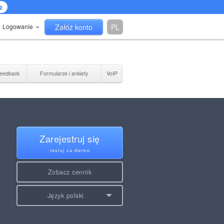
z
Logowanie
Załóż konto
PL
eedback
Formularze i ankiety
VoIP
Zarejestruj się
testuj za darmo
Zobacz cennik
Język polski