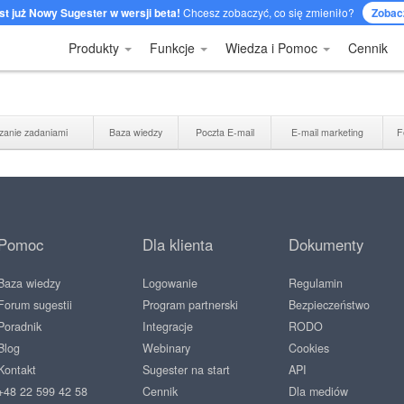
st już Nowy Sugester w wersji beta!
Chcesz zobaczyć, co się zmieniło?
Zobac
Produkty
Funkcje
Wiedza i Pomoc
Cennik
zanie zadaniami
Baza wiedzy
Poczta E-mail
E-mail marketing
F
Pomoc
Dla klienta
Dokumenty
Baza wiedzy
Logowanie
Regulamin
Forum sugestii
Program partnerski
Bezpieczeństwo
Poradnik
Integracje
RODO
Blog
Webinary
Cookies
Kontakt
Sugester na start
API
+48 22 599 42 58
Cennik
Dla mediów