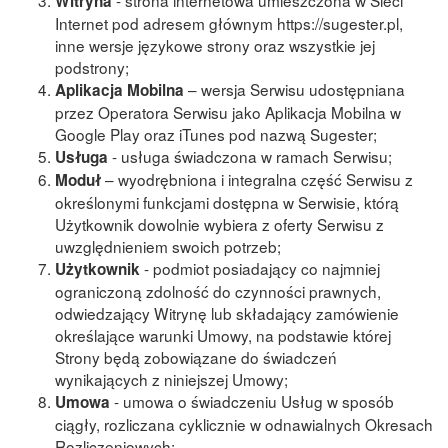
- strona internetowa umieszczona w Sieci
Witryna
Internet pod adresem głównym https://sugester.pl,
inne wersje językowe strony oraz wszystkie jej
podstrony;
– wersja Serwisu udostępniana
Aplikacja Mobilna
przez Operatora Serwisu jako Aplikacja Mobilna w
Google Play oraz iTunes pod nazwą Sugester;
- usługa świadczona w ramach Serwisu;
Usługa
– wyodrębniona i integralna część Serwisu z
Moduł
określonymi funkcjami dostępna w Serwisie, ktόrą
Użytkownik dowolnie wybiera z oferty Serwisu z
uwzględnieniem swoich potrzeb;
- podmiot posiadający co najmniej
Użytkownik
ograniczoną zdolność do czynności prawnych,
odwiedzający Witrynę lub składający zamówienie
określające warunki Umowy, na podstawie której
Strony będą zobowiązane do świadczeń
wynikających z niniejszej Umowy;
- umowa o świadczeniu Usług w sposób
Umowa
ciągły, rozliczana cyklicznie w odnawialnych Okresach
Rozliczeniowych;