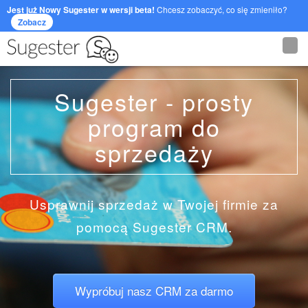
Jest już Nowy Sugester w wersji beta!
Chcesz zobaczyć, co się zmieniło?
Zobacz
Sugester - prosty
program do
sprzedaży
Usprawnij sprzedaż w Twojej firmie za
pomocą Sugester CRM.
Wypróbuj nasz CRM za darmo