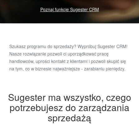
Poznaj funkcje Sugester CRM
Szukasz programu do sprzedaży? Wypróbuj Sugester CRM!
Nasze rozwiązanie pozwoli ci uporządkować pracę
handlowców, uprości kontakt z klientami i pozwoli skupić się
na tym, co w biznesie najważniejsze - zarabianiu pieniędzy.
Sugester ma wszystko, czego
potrzebujesz do zarządzania
sprzedażą