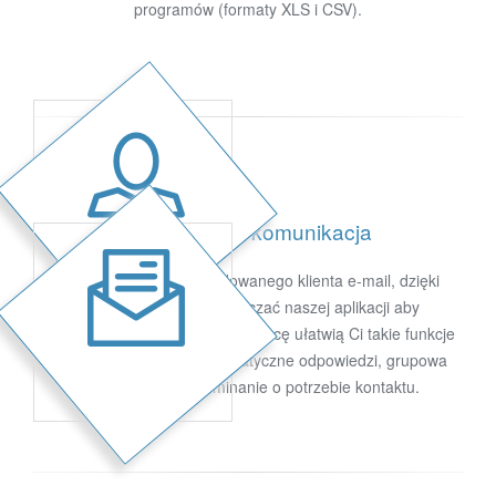
programów (formaty XLS i CSV).
Wbudowana komunikacja
Sugester CRM ma wbudowanego klienta e-mail, dzięki
czemu nie musisz opuszczać naszej aplikacji aby
skontaktować się z klientami. Pracę ułatwią Ci takie funkcje
jak szablony e-maili, automatyczne odpowiedzi, grupowa
wysyłka czy przypominanie o potrzebie kontaktu.