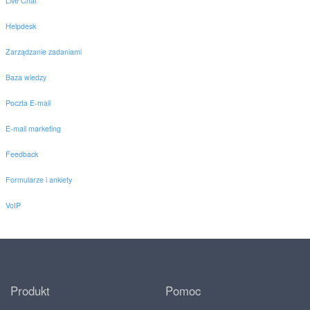
Live Chat
Helpdesk
Zarządzanie zadaniami
Baza wiedzy
Poczta E-mail
E-mail marketing
Feedback
Formularze i ankiety
VoIP
Produkt
Pomoc