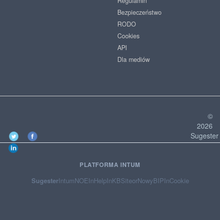
Regulamin
Bezpieczeństwo
RODO
Cookies
API
Dla mediów
©
2026
Sugester
PLATFORMA INTUM
Sugester
Intum
NOE
InHelp
InKB
Siteor
NowyBIP
InCookie