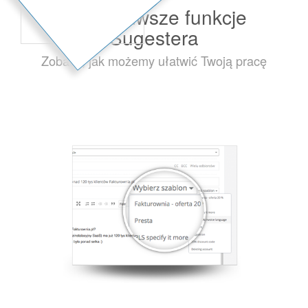
Najciekawsze funkcje
Sugestera
Zobacz, jak możemy ułatwić Twoją pracę