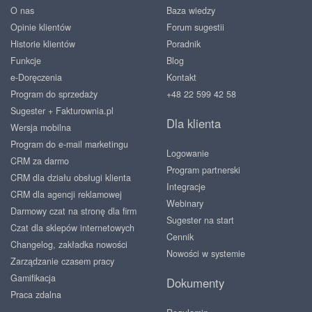
O nas
Baza wiedzy
Opinie klientów
Forum sugestii
Historie klientów
Poradnik
Funkcje
Blog
e-Doręczenia
Kontakt
Program do sprzedaży
+48 22 599 42 58
Sugester + Fakturownia.pl
Dla klienta
Wersja mobilna
Program do e-mail marketingu
Logowanie
CRM za darmo
Program partnerski
CRM dla działu obsługi klienta
Integracje
CRM dla agencji reklamowej
Webinary
Darmowy czat na stronę dla firm
Sugester na start
Czat dla sklepów internetowych
Cennik
Changelog, zakładka nowości
Nowości w systemie
Zarządzanie czasem pracy
Gamifikacja
Dokumenty
Praca zdalna