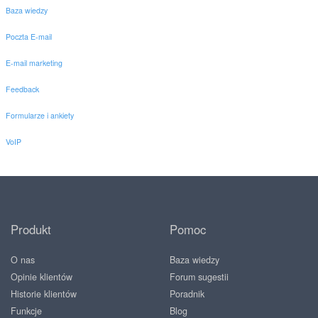
Baza wiedzy
Poczta E-mail
E-mail marketing
Feedback
Formularze i ankiety
VoIP
Produkt
Pomoc
O nas
Baza wiedzy
Opinie klientów
Forum sugestii
Historie klientów
Poradnik
Funkcje
Blog