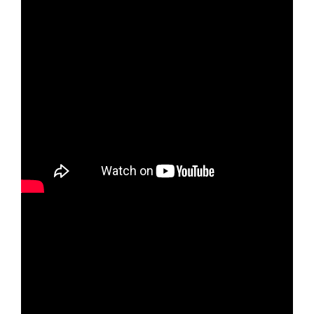
Interesy
Jak działają: forum sugestii, baza wiedzy,
formularze, VoIP, live chat