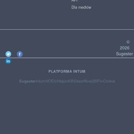
Dla mediów
©
2026
Sugester
PLATFORMA INTUM
Sugester
Intum
NOE
InHelp
InKB
Siteor
NowyBIP
InCookie