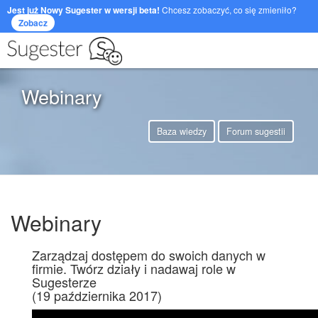
Jest już Nowy Sugester w wersji beta!
Chcesz zobaczyć, co się zmieniło?
Zobacz
Webinary
Baza wiedzy
Forum sugestii
Webinary
Zarządzaj dostępem do swoich danych w
firmie. Twórz działy i nadawaj role w
Sugesterze
(19 października 2017)