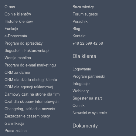
O nas
Baza wiedzy
Opinie klientów
Forum sugestii
Historie klientów
Poradnik
Funkcje
Blog
e-Doręczenia
Kontakt
Program do sprzedaży
+48 22 599 42 58
Sugester + Fakturownia.pl
Dla klienta
Wersja mobilna
Program do e-mail marketingu
Logowanie
CRM za darmo
Program partnerski
CRM dla działu obsługi klienta
Integracje
CRM dla agencji reklamowej
Webinary
Darmowy czat na stronę dla firm
Sugester na start
Czat dla sklepów internetowych
Cennik
Changelog, zakładka nowości
Nowości w systemie
Zarządzanie czasem pracy
Gamifikacja
Dokumenty
Praca zdalna