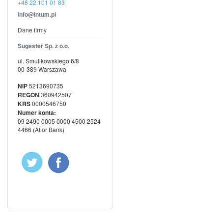
+48 22 101 01 83
Dane firmy
Sugester Sp. z o.o.
ul. Smulikowskiego 6/8
00-389 Warszawa
NIP
5213690735
REGON
360942507
KRS
0000546750
Numer konta:
09 2490 0005 0000 4500 2524
4466 (Alior Bank)