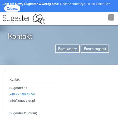
Jest już Nowy Sugester w wersji beta!
Chcesz zobaczyć, co się zmieniło?
Zobacz
Kontakt
Baza wiedzy
Forum sugestii
Kontakt
Sugester 1:
+48 22 599 42 58
Sugester 2 (intum):