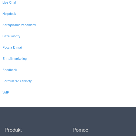
Live Chat
Helpdesk
Zarządzanie zadaniami
Baza wiedzy
Poczta E-mail
E-mail marketing
Feedback
Formularze i ankiety
VoIP
Produkt
Pomoc