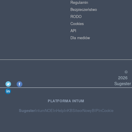
Regulamin
Bezpieczeństwo
RODO
Cookies
API
Dla mediów
©
2026
Sugester
PLATFORMA INTUM
Sugester
Intum
NOE
InHelp
InKB
Siteor
NowyBIP
InCookie