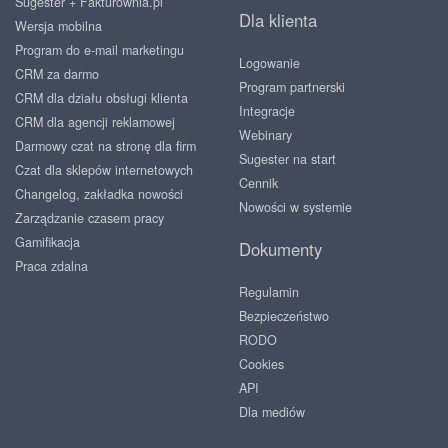
Sugester + Fakturownia.pl
Dla klienta
Wersja mobilna
Program do e-mail marketingu
Logowanie
CRM za darmo
Program partnerski
CRM dla działu obsługi klienta
Integracje
CRM dla agencji reklamowej
Webinary
Darmowy czat na stronę dla firm
Sugester na start
Czat dla sklepów internetowych
Cennik
Changelog, zakładka nowości
Nowości w systemie
Zarządzanie czasem pracy
Gamifikacja
Dokumenty
Praca zdalna
Regulamin
Bezpieczeństwo
RODO
Cookies
API
Dla mediów