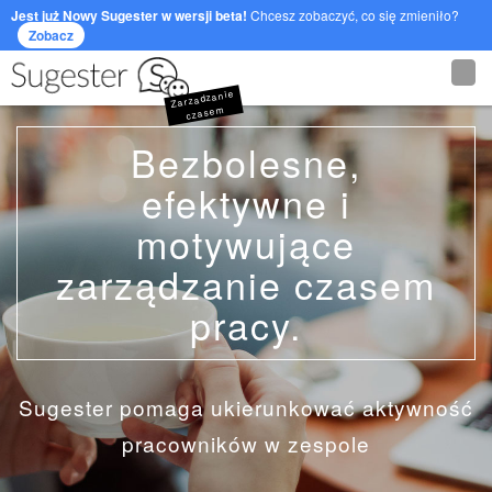
Jest już Nowy Sugester w wersji beta!
Chcesz zobaczyć, co się zmieniło?
Zobacz
Zarzadzanie
czasem
Bezbolesne,
efektywne i
motywujące
zarządzanie czasem
pracy.
Sugester pomaga ukierunkować aktywność
pracowników w zespole