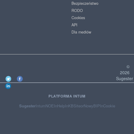
Bezpieczeństwo
RODO
Cookies
API
Dla mediów
©
2026
Sugester
PLATFORMA INTUM
Sugester
Intum
NOE
InHelp
InKB
Siteor
NowyBIP
InCookie