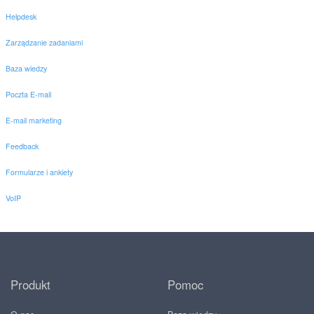
Helpdesk
Zarządzanie zadaniami
Baza wiedzy
Poczta E-mail
E-mail marketing
Feedback
Formularze i ankiety
VoIP
Produkt
Pomoc