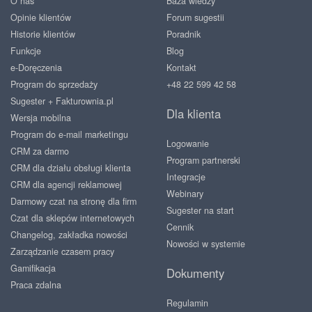
O nas
Baza wiedzy
Opinie klientów
Forum sugestii
Historie klientów
Poradnik
Funkcje
Blog
e-Doręczenia
Kontakt
Program do sprzedaży
+48 22 599 42 58
Sugester + Fakturownia.pl
Dla klienta
Wersja mobilna
Program do e-mail marketingu
Logowanie
CRM za darmo
Program partnerski
CRM dla działu obsługi klienta
Integracje
CRM dla agencji reklamowej
Webinary
Darmowy czat na stronę dla firm
Sugester na start
Czat dla sklepów internetowych
Cennik
Changelog, zakładka nowości
Nowości w systemie
Zarządzanie czasem pracy
Gamifikacja
Dokumenty
Praca zdalna
Regulamin