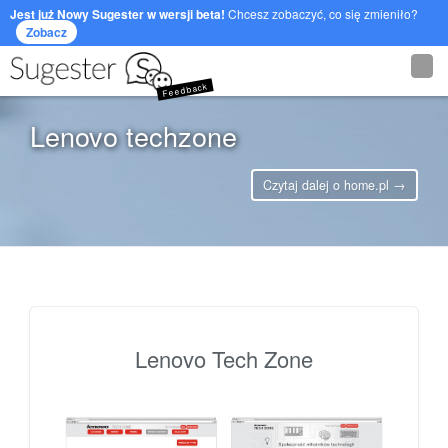
Jest już Nowy Sugester w wersji beta!
Chcesz zobaczyć, co się zmieniło?
Zobacz
Feedback
Lenovo techzone
Czytaj dalej o home.pl →
Lenovo Tech Zone