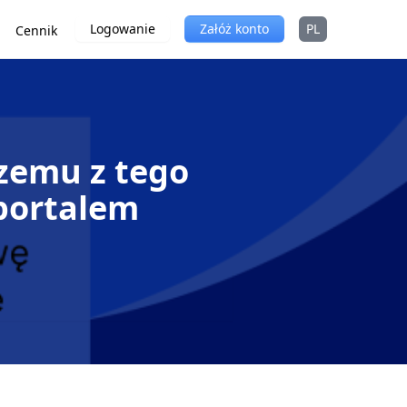
Logowanie
Załóż konto
PL
Cennik
czemu z tego
 portalem