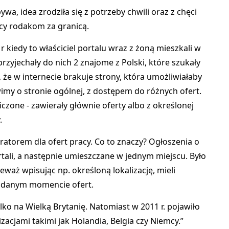
ywa, idea zrodziła się z potrzeby chwili oraz z chęci
y rodakom za granicą.
r kiedy to właściciel portalu wraz z żoną mieszkali w
przyjechały do nich 2 znajome z Polski, które szukały
, że w internecie brakuje strony, która umożliwiałaby
imy o stronie ogólnej, z dostępem do różnych ofert.
zone - zawierały głównie oferty albo z określonej
y.
eratorem dla ofert pracy. Co to znaczy? Ogłoszenia o
rtali, a następnie umieszczane w jednym miejscu. Było
waż wpisując np. określoną lokalizację, mieli
 danym momencie ofert.
lko na Wielką Brytanię. Natomiast w 2011 r. pojawiło
zacjami takimi jak Holandia, Belgia czy Niemcy.”