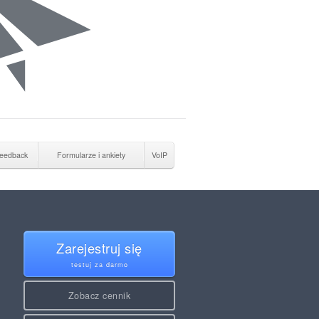
eedback
Formularze i ankiety
VoIP
Zarejestruj się
testuj za darmo
Zobacz cennik