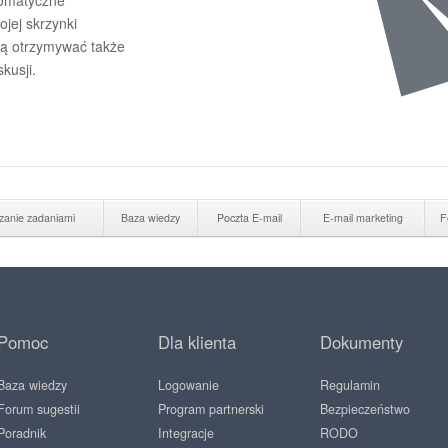
tomatyczne
ojej skrzynki
gą otrzymywać także
kusji.
zanie zadaniami
Baza wiedzy
Poczta E-mail
E-mail marketing
F
Pomoc
Dla klienta
Dokumenty
Baza wiedzy
Logowanie
Regulamin
Forum sugestii
Program partnerski
Bezpieczeństwo
Poradnik
Integracje
RODO