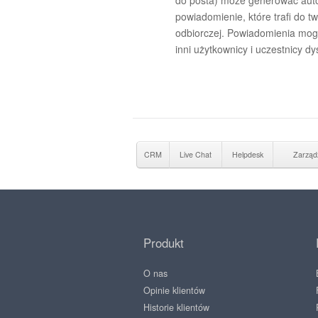
do posta) może generować au
powiadomienie, które trafi do tw
odbiorczej. Powiadomienia mo
inni użytkownicy i uczestnicy dys
CRM
Live Chat
Helpdesk
Zarząd
Produkt
O nas
Opinie klientów
Historie klientów