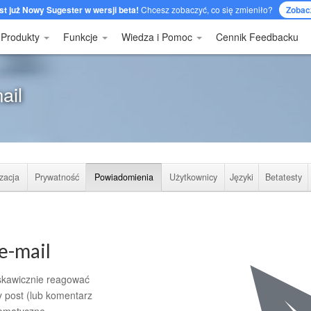
st już Nowy Sugester w wersji beta!
Chcesz zobaczyć, co się zmieniło?
Zobac
Produkty
Funkcje
Wiedza i Pomoc
Cennik Feedbacku
ail
zacja
Prywatność
Powiadomienia
Użytkownicy
Języki
Betatesty
e-mail
skawicznie reagować
y post (lub komentarz