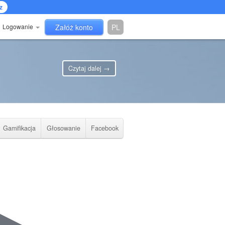
z
Logowanie
Załóż konto
PL
Czytaj dalej →
Gamifikacja
Głosowanie
Facebook