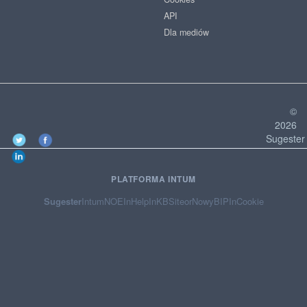
API
Dla mediów
©
2026
Sugester
PLATFORMA INTUM
Sugester
Intum
NOE
InHelp
InKB
Siteor
NowyBIP
InCookie