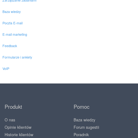
Zarządzanie zadaniami
Baza wiedzy
Poczta E-mail
E-mail marketing
Feedback
Formularze i ankiety
VoIP
Produkt
Pomoc
O nas
Baza wiedzy
Opinie klientów
Forum sugestii
Historie klientów
Poradnik