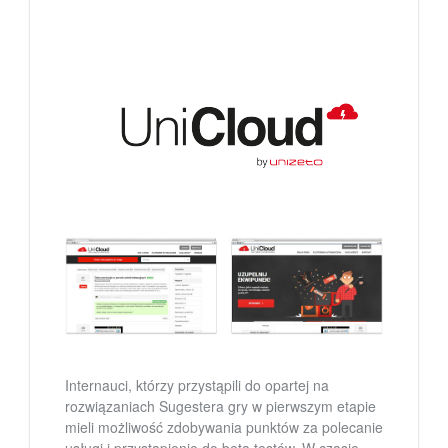
Internauci, którzy przystąpili do opartej na
rozwiązaniach Sugestera gry w pierwszym etapie
mieli możliwość zdobywania punktów za polecanie