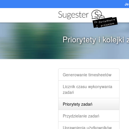
Je
Zarzadzanie
Zarzadzanie
zadaniami
projektem
Priorytety i kolejki
Generowanie timesheetów
Licznik czasu wykonywania
zadań
Priorytety zadań
Przydzielanie zadań
Uprawnienia użytkowników