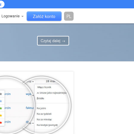
z
Logowanie
Załóż konto
PL
Czytaj dalej →