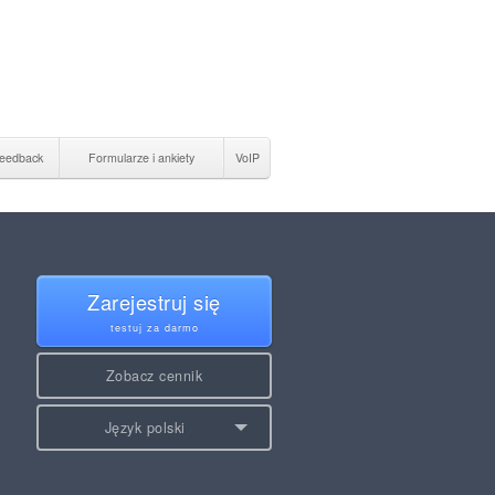
eedback
Formularze i ankiety
VoIP
Zarejestruj się
testuj za darmo
Zobacz cennik
Język polski