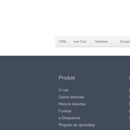
CRM
Live Chat
Helpdesk
Zarząd
Produkt
O nas
Opinie klientów
Historie klientów
Funkcje
e-Doręczenia
Program do sprzedaży