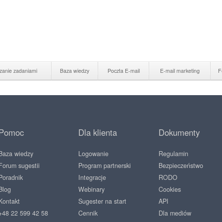
zanie zadaniami
Baza wiedzy
Poczta E-mail
E-mail marketing
F
Pomoc
Dla klienta
Dokumenty
Baza wiedzy
Logowanie
Regulamin
Forum sugestii
Program partnerski
Bezpieczeństwo
Poradnik
Integracje
RODO
Blog
Webinary
Cookies
Kontakt
Sugester na start
API
+48 22 599 42 58
Cennik
Dla mediów