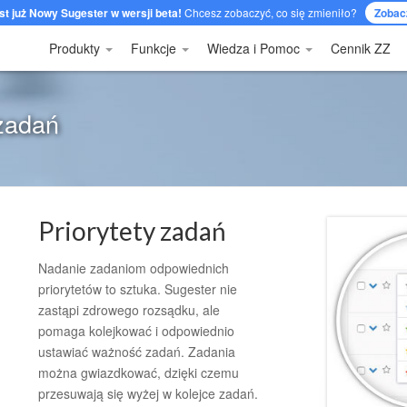
st już Nowy Sugester w wersji beta!
Chcesz zobaczyć, co się zmieniło?
Zobac
Produkty
Funkcje
Wiedza i Pomoc
Cennik ZZ
 zadań
Priorytety zadań
Nadanie zadaniom odpowiednich
priorytetów to sztuka. Sugester nie
zastąpi zdrowego rozsądku, ale
pomaga kolejkować i odpowiednio
ustawiać ważność zadań. Zadania
można gwiazdkować, dzięki czemu
przesuwają się wyżej w kolejce zadań.