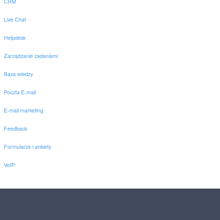
CRM
Live Chat
Helpdesk
Zarządzanie zadaniami
Baza wiedzy
Poczta E-mail
E-mail marketing
Feedback
Formularze i ankiety
VoIP