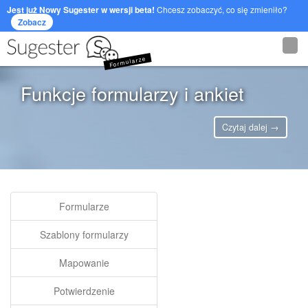
Jest już Nowy Sugester w wersji beta!
Chcesz zobaczyć, co się zmieniło?
Zobacz
Formularze
Funkcje formularzy i ankiet
Czytaj dalej →
Formularze
Szablony formularzy
Mapowanie
Potwierdzenie