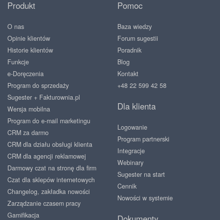
Produkt
Pomoc
O nas
Baza wiedzy
Opinie klientów
Forum sugestii
Historie klientów
Poradnik
Funkcje
Blog
e-Doręczenia
Kontakt
Program do sprzedaży
+48 22 599 42 58
Sugester + Fakturownia.pl
Dla klienta
Wersja mobilna
Program do e-mail marketingu
Logowanie
CRM za darmo
Program partnerski
CRM dla działu obsługi klienta
Integracje
CRM dla agencji reklamowej
Webinary
Darmowy czat na stronę dla firm
Sugester na start
Czat dla sklepów internetowych
Cennik
Changelog, zakładka nowości
Nowości w systemie
Zarządzanie czasem pracy
Gamifikacja
Dokumenty