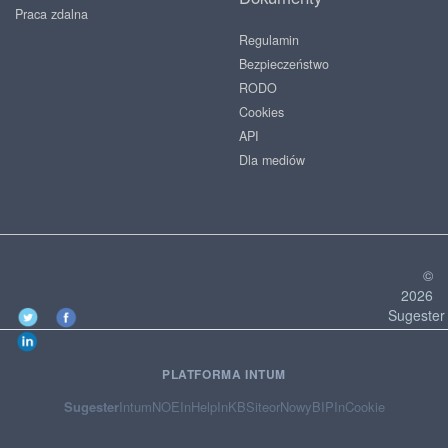
Praca zdalna
Regulamin
Bezpieczeństwo
RODO
Cookies
API
Dla mediów
©
2026
Sugester
PLATFORMA INTUM
Sugester
Intum
NOE
InHelp
InKB
Siteor
NowyBIP
InCookie