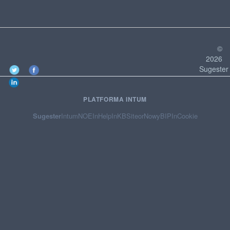
©
2026
Sugester
PLATFORMA INTUM
Sugester
Intum
NOE
InHelp
InKB
Siteor
NowyBIP
InCookie