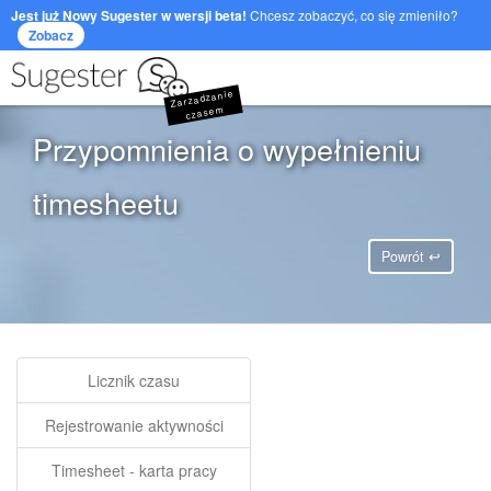
Jest już Nowy Sugester w wersji beta!
Chcesz zobaczyć, co się zmieniło?
Zobacz
Zarzadzanie
czasem
Przypomnienia o wypełnieniu
timesheetu
Powrót ↩
Licznik czasu
Rejestrowanie aktywności
Timesheet - karta pracy