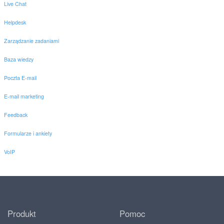
Live Chat
Helpdesk
Zarządzanie zadaniami
Baza wiedzy
Poczta E-mail
E-mail marketing
Feedback
Formularze i ankiety
VoIP
Produkt
Pomoc