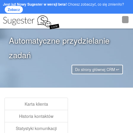
Jest już Nowy Sugester w wersji beta!
Chcesz zobaczyć, co się zmieniło?
Zobacz
CRM
Automatyczne przydzielanie
zadań
Do strony głównej CRM ↩
Karta klienta
Historia kontaktów
Statystyki komunikacji