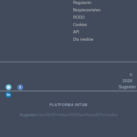
Regulamin
Bezpieczeństwo
RODO
Cookies
API
Dla mediów
©
2026
Sugester
PLATFORMA INTUM
Sugester
Intum
NOE
InHelp
InKB
Siteor
NowyBIP
InCookie