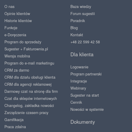
O nas
Baza wiedzy
Opinie klientów
Forum sugestii
Historie klientów
Poradnik
Funkcje
Blog
e-Doręczenia
Kontakt
Program do sprzedaży
+48 22 599 42 58
Sugester + Fakturownia.pl
Dla klienta
Wersja mobilna
Program do e-mail marketingu
Logowanie
CRM za darmo
Program partnerski
CRM dla działu obsługi klienta
Integracje
CRM dla agencji reklamowej
Webinary
Darmowy czat na stronę dla firm
Sugester na start
Czat dla sklepów internetowych
Cennik
Changelog, zakładka nowości
Nowości w systemie
Zarządzanie czasem pracy
Gamifikacja
Dokumenty
Praca zdalna