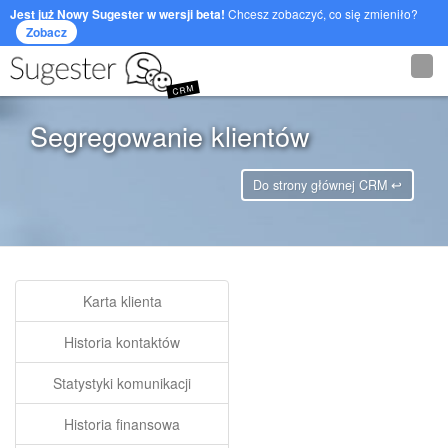
Jest już Nowy Sugester w wersji beta!
Chcesz zobaczyć, co się zmieniło?
Zobacz
CRM
Segregowanie klientów
Do strony głównej CRM ↩
Karta klienta
Historia kontaktów
Statystyki komunikacji
Historia finansowa