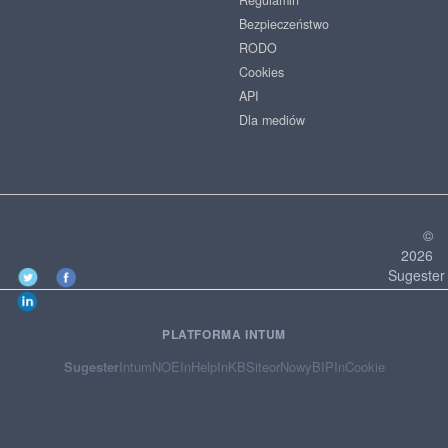
Regulamin
Bezpieczeństwo
RODO
Cookies
API
Dla mediów
©
2026
Sugester
PLATFORMA INTUM
Sugester
Intum
NOE
InHelp
InKB
Siteor
NowyBIP
InCookie