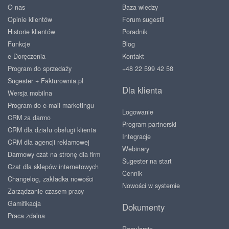
O nas
Baza wiedzy
Opinie klientów
Forum sugestii
Historie klientów
Poradnik
Funkcje
Blog
e-Doręczenia
Kontakt
Program do sprzedaży
+48 22 599 42 58
Sugester + Fakturownia.pl
Dla klienta
Wersja mobilna
Program do e-mail marketingu
Logowanie
CRM za darmo
Program partnerski
CRM dla działu obsługi klienta
Integracje
CRM dla agencji reklamowej
Webinary
Darmowy czat na stronę dla firm
Sugester na start
Czat dla sklepów internetowych
Cennik
Changelog, zakładka nowości
Nowości w systemie
Zarządzanie czasem pracy
Gamifikacja
Dokumenty
Praca zdalna