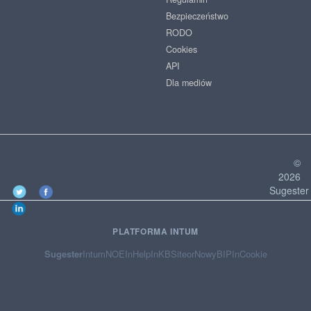
Bezpieczeństwo
RODO
Cookies
API
Dla mediów
©
2026
Sugester
PLATFORMA INTUM
Sugester
Intum
NOE
InHelp
InKB
Siteor
NowyBIP
InCookie