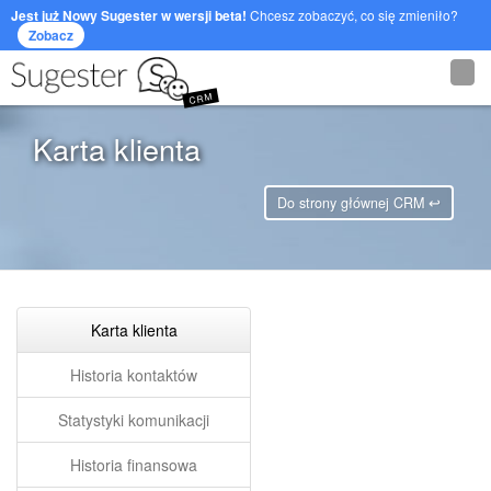
Jest już Nowy Sugester w wersji beta!
Chcesz zobaczyć, co się zmieniło?
Zobacz
CRM
Karta klienta
Do strony głównej CRM ↩
Karta klienta
Historia kontaktów
Statystyki komunikacji
Historia finansowa