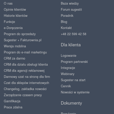
O nas
Baza wiedzy
Opinie klientów
Forum sugestii
Historie klientów
Poradnik
Funkcje
Blog
e-Doręczenia
Kontakt
Program do sprzedaży
+48 22 599 42 58
Sugester + Fakturownia.pl
Dla klienta
Wersja mobilna
Program do e-mail marketingu
Logowanie
CRM za darmo
Program partnerski
CRM dla działu obsługi klienta
Integracje
CRM dla agencji reklamowej
Webinary
Darmowy czat na stronę dla firm
Sugester na start
Czat dla sklepów internetowych
Cennik
Changelog, zakładka nowości
Nowości w systemie
Zarządzanie czasem pracy
Gamifikacja
Dokumenty
Praca zdalna
Regulamin