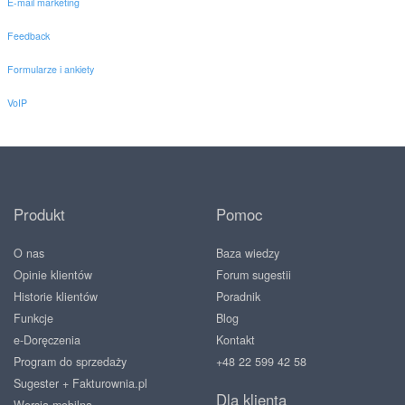
E-mail marketing
Feedback
Formularze i ankiety
VoIP
Produkt
Pomoc
O nas
Baza wiedzy
Opinie klientów
Forum sugestii
Historie klientów
Poradnik
Funkcje
Blog
e-Doręczenia
Kontakt
Program do sprzedaży
+48 22 599 42 58
Sugester + Fakturownia.pl
Dla klienta