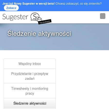
Jest już Nowy Sugester w wersji beta!
Chcesz zobaczyć, co się zmieniło?
Zobacz
Helpdesk
Śledzenie aktywności
Wspólny inbox
Przydzielanie i przepływ
zadań
Timesheety i monitoring
pracy
Śledzenie aktywności